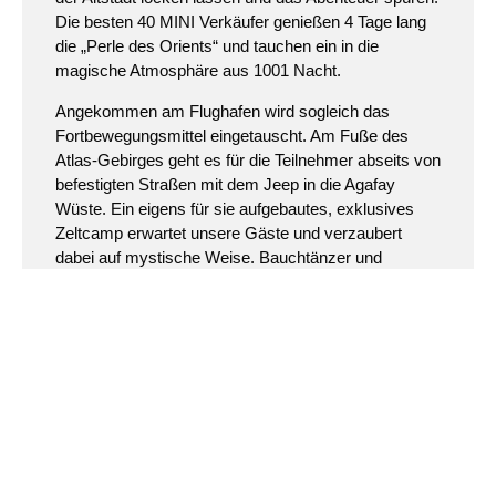
Die besten 40 MINI Verkäufer genießen 4 Tage lang
die „Perle des Orients“ und tauchen ein in die
magische Atmosphäre aus 1001 Nacht.
Angekommen am Flughafen wird sogleich das
Fortbewegungsmittel eingetauscht. Am Fuße des
Atlas-Gebirges geht es für die Teilnehmer abseits von
befestigten Straßen mit dem Jeep in die Agafay
Wüste. Ein eigens für sie aufgebautes, exklusives
Zeltcamp erwartet unsere Gäste und verzaubert
dabei auf mystische Weise. Bauchtänzer und
Feuerschlucker runden den durch Realize
inszenierten Abend auf angenehme Art und Weise ab.
Wie kontrastreich Marrakesch und seine Umgebung
jedoch ist, zeigen die nächsten Tage eindrucksvoll.
Während Realize am ersten Morgen noch für den
besonderen Adrenalinkick sorgt und die Gäste per
Ziplining über tiefe Schluchten fliegen lässt, findet das
turbulente Leben auf einem der berühmtesten Plätze
Marokkos, dem Djemaa el-Fna unbeeindruckt statt.