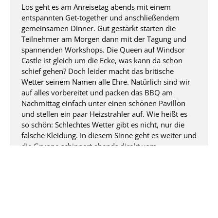
Los geht es am Anreisetag abends mit einem
entspannten Get-together und anschließendem
gemeinsamen Dinner. Gut gestärkt starten die
Teilnehmer am Morgen dann mit der Tagung und
spannenden Workshops. Die Queen auf Windsor
Castle ist gleich um die Ecke, was kann da schon
schief gehen? Doch leider macht das britische
Wetter seinem Namen alle Ehre. Natürlich sind wir
auf alles vorbereitet und packen das BBQ am
Nachmittag einfach unter einen schönen Pavillon
und stellen ein paar Heizstrahler auf. Wie heißt es
so schön: Schlechtes Wetter gibt es nicht, nur die
falsche Kleidung. In diesem Sinne geht es weiter und
die Gruppe schippert abends direkt vom
hoteleigenen Anleger auf einem Partyboot die
Themse hinab. Unten ein Casino, Bar und Snacks –
oben die Tanzfläche mit DJ. Für Stimmung ist
gesorgt und so winken wir der Queen kurz zu, als
wir am Windsor Castle vorbeifahren. Am nächsten
Tag heißt es noch mal ab ins Meeting, bevor es am